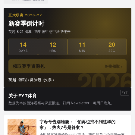
五大联赛 2026-27
新赛季倒计时
英超 8·21 揭幕 · 西甲德甲意甲法甲连开
14
12
11
19
DAYS
HRS
MIN
SEC
领取赛季资源包
免费领取 ›
英超 ›
赛程 ›
资源包 ›
投票 ›
FYT
关于 FYT体育
数据为本的留洋观察与深度报道。订阅 Newsletter，每周日晚九。
字母哥告别雄鹿：「怕再也找不到这样的
家」，热火7号是答案？
小时候在雅典的Sepolia市场，我们兄弟几个每隔一阵