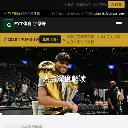
📩 订阅
FYT体育 · 数据驱动的中文体育报道
FYT主站
|
阿尔卡拉斯篇
FYT Sports Network · 你在浏览
giannis.fytpress.com
FYT体育.字母哥
G
FYT GIANNIS
免费订阅赛程更新 · 北京时间对照表 ·
🏀
×
2026世界杯倒计时
免费订阅 ›
夺冠概率每月更新
热点深度解读
首页
›
热点深度解读