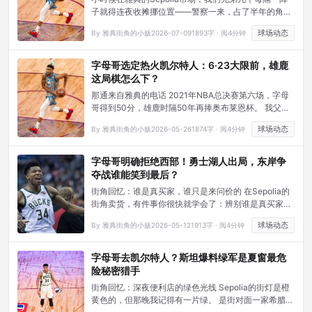
子就得连夜收摊挪位置——警察一来，占了半年的角落
说搬就得搬，家当用麻布一裹，第二天在另一条街重新
球场动态
By 雅典街角的小贩
2026-07-09
1893字 · 阅4分钟
支起摊子。你以为自己在丢掉一个家，其实只是在学习
「家」原来可以不止一个。
字母哥选定热火凯尔特人：6·23大限前，雄鹿
这局棋怎么下？
那通来自雅典的电话 2021年NBA总决赛第六场，字母
哥得到50分，雄鹿时隔50年再捧奥布莱恩杯。 我父亲
从雅典老城区打来电话，电话那头沉默了将近五秒。然
球场动态
By 雅典街角的小贩
2026-05-26
1874字 · 阅4分钟
后他说了一句话，我永远记得：「那个Sepolia街区的
孩子，真的做到了。」
字母哥明确拒绝西部！勇士湖人出局，东岸争
夺战谁能笑到最后？
街角回忆：谁是真买家，谁只是来问价的 在Sepolia的
街角卖货，有件事你很快就学会了：辨别谁是真买家，
谁只是来问价的。不是看对方穿什么，也不是看他们带
球场动态
By 雅典街角的小贩
2026-05-12
1913字 · 阅4分钟
了多少钱——而是看他们眼神落在哪里。
字母哥去凯尔特人？斯坦爆料绿军是夏窗最危
险秘密猎手
街角回忆：深夜便利店的绿色光线 Sepolia的街灯是橙
黄色的，但那晚我记得有一片绿。 是街对面一家希腊裔