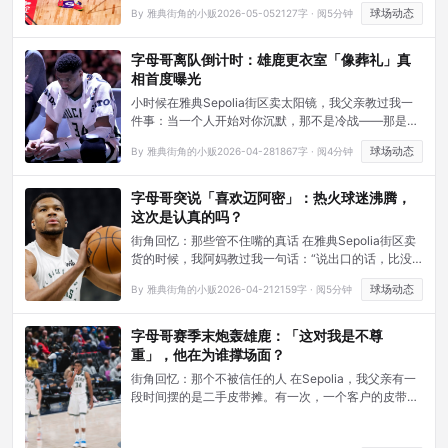
球迷开的餐厅，电视里转播着2021年NBA总决赛，字
球场动态
By 雅典街角的小贩
2026-05-05
2127字 · 阅5分钟
母哥拿下50分，雄鹿时隔50年捧起冠军奖杯。餐厅老
板——一个从尼日利亚来了二十年、至今不太会说希腊
语的男人——在店门口哭了。他不是雄鹿球迷，他只是
字母哥离队倒计时：雄鹿更衣室「像葬礼」真
看到了一个和他的 …
相首度曝光
小时候在雅典Sepolia街区卖太阳镜，我父亲教过我一
件事：当一个人开始对你沉默，那不是冷战——那是结
束前的最后一段路。 2026年4月23日，ESPN记者沙姆
球场动态
By 雅典街角的小贩
2026-04-28
1867字 · 阅4分钟
斯·查拉尼亚发出一条简短的报道：字母哥·安特托昆博
与密尔沃基雄鹿主要高管自交易截止日期以来零沟通。
没有电话，没有会面，没有任何往来。那一刻，我想起
字母哥突说「喜欢迈阿密」：热火球迷沸腾，
了父亲的话。
这次是认真的吗？
街角回忆：那些管不住嘴的真话 在雅典Sepolia街区卖
货的时候，我阿妈教过我一句话：“说出口的话，比没
说的更诚实。” 一个在NBA打了13年的人，在播客节目
球场动态
By 雅典街角的小贩
2026-04-21
2159字 · 阅5分钟
上聊到度假地点，脱口而出的是"迈阿密"。不是"哪里都
好"，不是"还没想好"—— …
字母哥赛季末炮轰雄鹿：「这对我是不尊
重」，他在为谁撑场面？
街角回忆：那个不被信任的人 在Sepolia，我父亲有一
段时间摆的是二手皮带摊。有一次，一个客户的皮带在
他手里扣断了，他气得要退货——但那不是皮带的问
题，是那个客户已经用了三年，硬把责任推到新卖家头