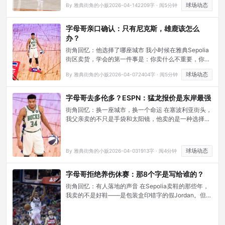
上。
球场动态
By 雅典街角的小贩
2026-04-14
2209字 · 阅5分钟
字母哥亲口确认：只有尼克斯，雄鹿该怎么
办？
街角回忆：他选择了哪座城市 我小时候在雅典Sepolia
街区卖货，学会的第一件事是：你卖什么不重要，你站
在哪个街角才重要。同样的太阳镜，在宪法广场卖出三
球场动态
By 雅典街角的小贩
2026-04-07
2404字 · 阅5分钟
倍价钱。 扬尼斯·阿德托昆博——字母哥——也懂这个
道理。他在接受密尔沃基《每日哨兵报》专访时亲口说
出那个名字：尼克斯。不是湖人，不是勇士，不是太
字母哥去多伦多？ESPN：猛龙报价是东岸最强
阳。只有尼克斯。
街角回忆：换一座城市，换一个命运 在塞波利亚街头，
我父亲卖的不只是手袋和太阳镜，他卖的是一种选择
——“留在这里，还是去别处？“那个问题，每个移民都
在心里问过无数次。
球场动态
By 雅典街角的小贩
2026-04-03
1913字 · 阅4分钟
字母哥拒绝养伤休赛：那8个字是写给谁的？
街角回忆：有人落地的声音 在Sepolia卖鞋的那些年，
我卖的不是好鞋——是包装盒印错字的假Jordan。但每
个经过摊位的孩子都会放慢脚步。 就像所有人都会放慢
脚步，看字母哥倒下的时候。