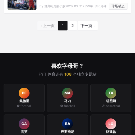
球场动态
By 雅典街角的小贩
2026-03-31
2559字 · 阅6分钟
‹ 上一页
1
2
下一页 ›
喜欢字母哥？
FYT 体育还有
108
个独立专题站
PE
MA
TA
佩德里
马内
塔图姆
⚽ football
⚽ football
🏀 basketball
GA
BA
LO
高芙
巴斯托尼
骆建佑